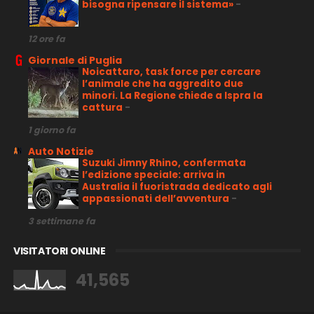
bisogna ripensare il sistema»
-
12 ore fa
Giornale di Puglia
Noicattaro, task force per cercare
l’animale che ha aggredito due
minori. La Regione chiede a Ispra la
cattura
-
1 giorno fa
Auto Notizie
Suzuki Jimny Rhino, confermata
l’edizione speciale: arriva in
Australia il fuoristrada dedicato agli
appassionati dell’avventura
-
3 settimane fa
VISITATORI ONLINE
41,565