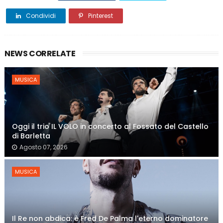
Condividi
Pinterest
NEWS CORRELATE
MUSICA
Oggi il trio IL VOLO in concerto al Fossato del Castello
di Barletta
Agosto 07, 2026
MUSICA
Il Re non abdica: è Fred De Palma l'eterno dominatore