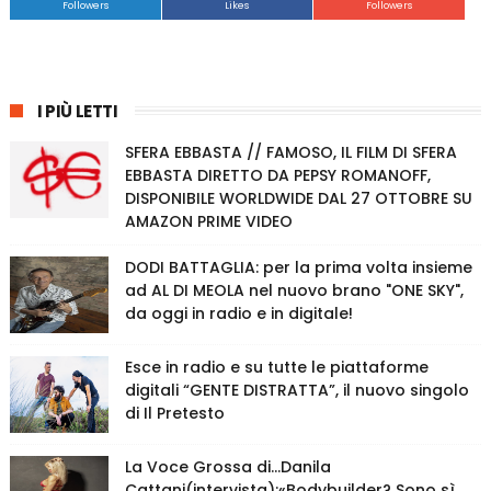
Followers
Likes
Followers
I PIÙ LETTI
SFERA EBBASTA // FAMOSO, IL FILM DI SFERA
EBBASTA DIRETTO DA PEPSY ROMANOFF,
DISPONIBILE WORLDWIDE DAL 27 OTTOBRE SU
AMAZON PRIME VIDEO
DODI BATTAGLIA: per la prima volta insieme
ad AL DI MEOLA nel nuovo brano "ONE SKY",
da oggi in radio e in digitale!
Esce in radio e su tutte le piattaforme
digitali “GENTE DISTRATTA”, il nuovo singolo
di Il Pretesto
La Voce Grossa di…Danila
Cattani(intervista):«Bodybuilder? Sono sì