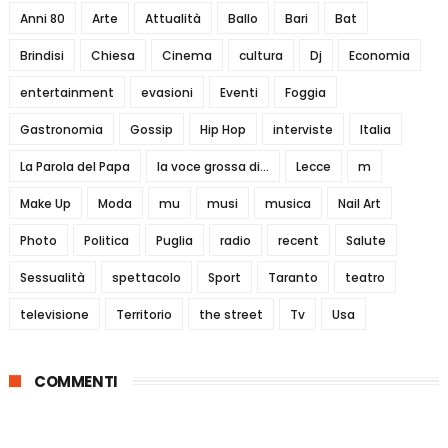
Anni 80
Arte
Attualità
Ballo
Bari
Bat
Brindisi
Chiesa
Cinema
cultura
Dj
Economia
entertainment
evasioni
Eventi
Foggia
Gastronomia
Gossip
Hip Hop
interviste
Italia
La Parola del Papa
la voce grossa di...
Lecce
m
Make Up
Moda
mu
musi
musica
Nail Art
Photo
Politica
Puglia
radio
recent
Salute
Sessualità
spettacolo
Sport
Taranto
teatro
televisione
Territorio
the street
Tv
Usa
COMMENTI