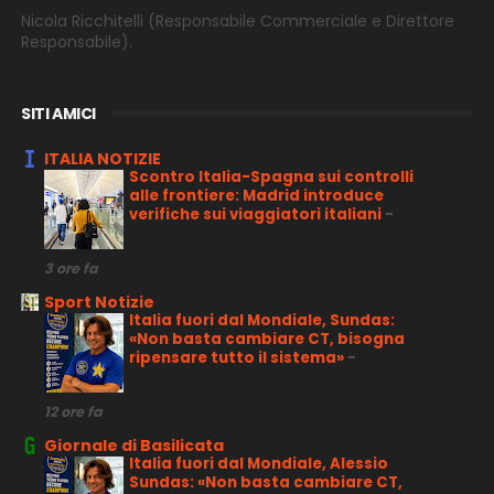
Nicola Ricchitelli
(Responsabile Commerciale e Direttore
Responsabile).
SITI AMICI
ITALIA NOTIZIE
Scontro Italia-Spagna sui controlli
alle frontiere: Madrid introduce
verifiche sui viaggiatori italiani
-
3 ore fa
Sport Notizie
Italia fuori dal Mondiale, Sundas:
«Non basta cambiare CT, bisogna
ripensare tutto il sistema»
-
12 ore fa
Giornale di Basilicata
Italia fuori dal Mondiale, Alessio
Sundas: «Non basta cambiare CT,