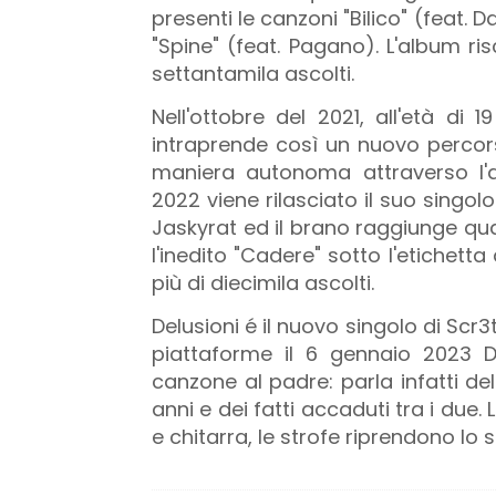
presenti le canzoni "Bilico" (feat. D
"Spine" (feat. Pagano). L'album ri
settantamila ascolti.
Nell'ottobre del 2021, all'età di 
intraprende così un nuovo percorso
maniera autonoma attraverso l
2022 viene rilasciato il suo singol
Jaskyrat ed il brano raggiunge quas
l'inedito "Cadere" sotto l'etichet
più di diecimila ascolti.
Delusioni é il nuovo singolo di Scr3
piattaforme il 6 gennaio 2023 D
canzone al padre: parla infatti de
anni e dei fatti accaduti tra i due
e chitarra, le strofe riprendono lo st