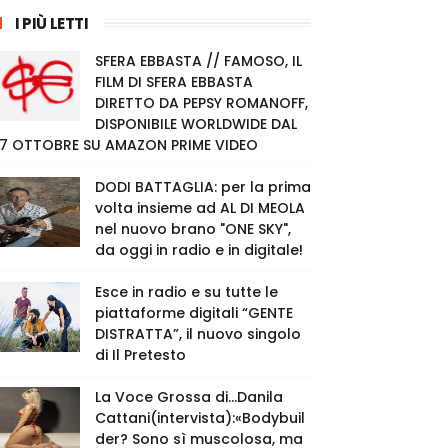
I PIÙ LETTI
SFERA EBBASTA // FAMOSO, IL
FILM DI SFERA EBBASTA
DIRETTO DA PEPSY ROMANOFF,
DISPONIBILE WORLDWIDE DAL
7 OTTOBRE SU AMAZON PRIME VIDEO
DODI BATTAGLIA: per la prima
volta insieme ad AL DI MEOLA
nel nuovo brano "ONE SKY",
da oggi in radio e in digitale!
Esce in radio e su tutte le
piattaforme digitali “GENTE
DISTRATTA”, il nuovo singolo
di Il Pretesto
La Voce Grossa di…Danila
Cattani(intervista):«Bodybuil
der? Sono sì muscolosa, ma