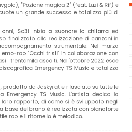
aygold), "Pozione magica 2" (feat. Luzi & Rif) e
scuote un grande successo e totalizza più di
19 anni, Sc3t inizia a suonare la chitarra ed
 finalizzato alla realizzazione di canzoni in
'accompagnamento strumentale. Nel marzo
o emo-rap "Occhi tristi" in collaborazione con
i i trentamila ascolti. Nell'ottobre 2022 esce
ta discografica Emergency TS Music e totalizza
t, prodotto da Jaskyrat e rilasciato su tutte le
a Emergency TS Music. L'artista dedica la
l loro rapporto, di come si è sviluppato negli
. La base del brano è realizzata con pianoforte
ile rap e il ritornello è melodico.