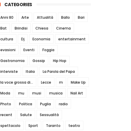
CATEGORIES
Anni 80
Arte
Attualità
Ballo
Bari
Bat
Brindisi
Chiesa
Cinema
cultura
Dj
Economia
entertainment
evasioni
Eventi
Foggia
Gastronomia
Gossip
Hip Hop
interviste
Italia
La Parola del Papa
la voce grossa di...
Lecce
m
Make Up
Moda
mu
musi
musica
Nail Art
Photo
Politica
Puglia
radio
recent
Salute
Sessualità
spettacolo
Sport
Taranto
teatro