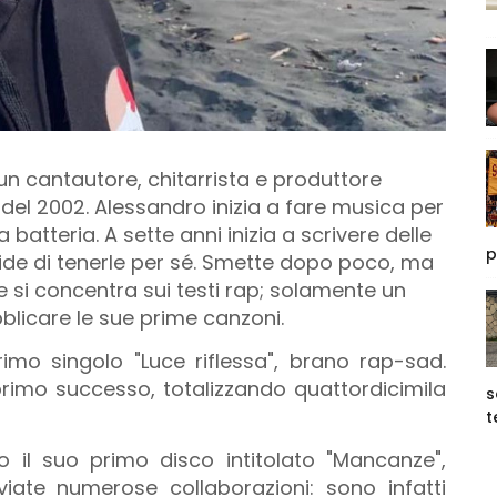
 un cantautore, chitarrista e produttore
del 2002. Alessandro inizia a fare musica per
 batteria. A sette anni inizia a scrivere delle
p
ide di tenerle per sé. Smette dopo poco, ma
 e si concentra sui testi rap; solamente un
bblicare le sue prime canzoni.
imo singolo "Luce riflessa", brano rap-sad.
o primo successo, totalizzando quattordicimila
s
t
to il suo primo disco intitolato "Mancanze",
viate numerose collaborazioni: sono infatti