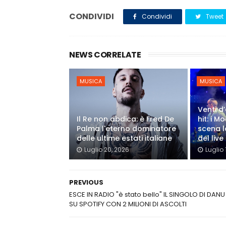
CONDIVIDI
Condividi
Tweet
NEWS CORRELATE
MUSICA
MUSICA
Venti d’
Il Re non abdica: è Fred De
hit: i 
Palma l'eterno dominatore
scena l
delle ultime estati italiane
del live
Luglio 20, 2026
Luglio 
PREVIOUS
ESCE IN RADIO "è stato bello" IL SINGOLO DI DANU
SU SPOTIFY CON 2 MILIONI DI ASCOLTI