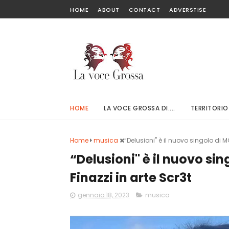
HOME
ABOUT
CONTACT
ADVERSTISE
HOME
LA VOCE GROSSA DI....
TERRITORIO
Home
musica
“Delusioni" è il nuovo singolo di 
“Delusioni" è il nuovo si
Finazzi in arte Scr3t
gennaio 18, 2023
musica