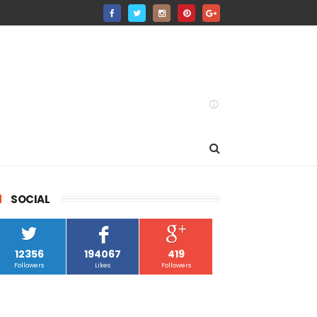
SOCIAL
12356
194067
419
Followers
Likes
Followers