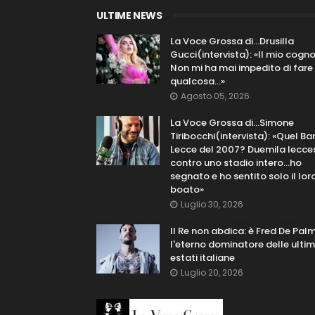
ULTIME NEWS
La Voce Grossa di…Drusilla
Gucci(intervista): «Il mio cog
Non mi ha mai impedito di fare
qualcosa…»
Agosto 05, 2026
La Voce Grossa di…Simone
Tiribocchi(intervista): «Quel Bar
Lecce del 2007? Duemila lecce
contro uno stadio intero...ho
segnato e ho sentito solo il lor
boato»
Luglio 30, 2026
Il Re non abdica: è Fred De Pal
l'eterno dominatore delle ulti
estati italiane
Luglio 20, 2026