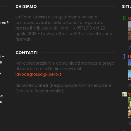
CHI SIAMO
SITI
La Voce Grossa è un quotidiano online e
G
cartaceo avente sede a Barletta registrato
nome?
presso il Tribunale di Trani - N.05/2013 del 22
aprile 2013 - La Voce Grossa © Tutti i diritti sono
riservati.
8
CONTATTI
I
i –
si
Per collaborazioni e comunicati stampa si prega
di contattarci all’indirizzo e-
mail:
o
lavocegrossa@libero.it
Nicola Ricchitelli
(Responsabile Commerciale e
8
Direttore
Responsabile).
S
ma
me
1