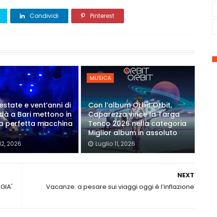
Condividi
Pinterest
MUSICA
estate e vent’anni di
Con l’album Orbit Orbit,
Modà a Bari mettono in
Caparezza vince la Targa
a perfetta macchina
Tenco 2026 nella categoria
Miglior album in assoluto
12, 2026
Luglio 11, 2026
NEXT
 GIA'
Vacanze: a pesare sui viaggi oggi è l’inflazione