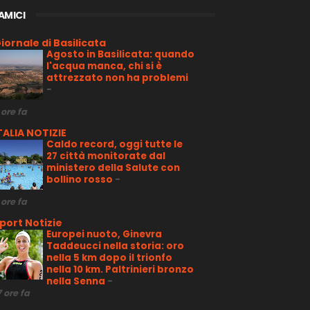
 AMICI
iornale di Basilicata
Agosto in Basilicata: quando
l'acqua manca, chi si è
attrezzato non ha problemi
-
 ore fa
TALIA NOTIZIE
Caldo record, oggi tutte le
27 città monitorate dal
ministero della Salute con
bollino rosso
-
 ore fa
port Notizie
Europei nuoto, Ginevra
Taddeucci nella storia: oro
nella 5 km dopo il trionfo
nella 10 km. Paltrinieri bronzo
nella Senna
-
7 ore fa