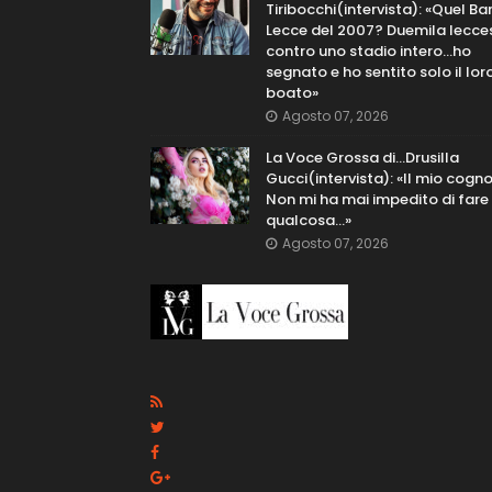
Tiribocchi(intervista): «Quel Bar
Lecce del 2007? Duemila lecce
contro uno stadio intero...ho
segnato e ho sentito solo il lor
boato»
Agosto 07, 2026
La Voce Grossa di…Drusilla
Gucci(intervista): «Il mio cog
Non mi ha mai impedito di fare
qualcosa…»
Agosto 07, 2026