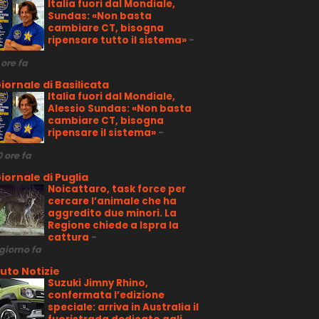
Italia fuori dal Mondiale,
Sundas: «Non basta
cambiare CT, bisogna
ripensare tutto il sistema»
-
 ore fa
iornale di Basilicata
Italia fuori dal Mondiale,
Alessio Sundas: «Non basta
cambiare CT, bisogna
ripensare il sistema»
-
0 ore fa
iornale di Puglia
Noicattaro, task force per
cercare l’animale che ha
aggredito due minori. La
Regione chiede a Ispra la
cattura
-
 giorno fa
uto Notizie
Suzuki Jimny Rhino,
confermata l’edizione
speciale: arriva in Australia il