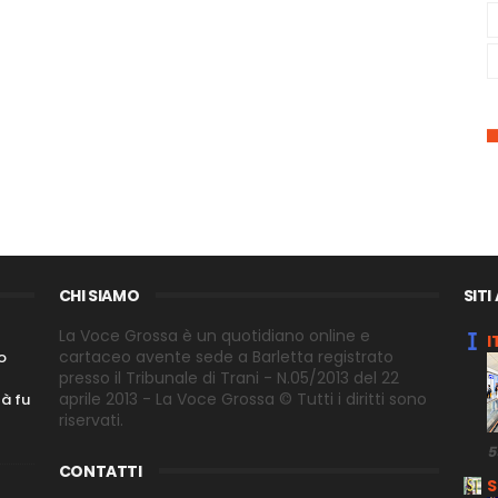
CHI SIAMO
SITI
La Voce Grossa è un quotidiano online e
I
cartaceo avente sede a Barletta registrato
o
presso il Tribunale di Trani - N.05/2013 del 22
aprile 2013 - La Voce Grossa © Tutti i diritti sono
tà fu
riservati.
5
CONTATTI
S