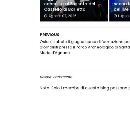
concerto al Fossato del
scena l
Castello di Barletta
del live
Agosto 07, 2026
Luglio 
PREVIOUS
Ostuni: sabato 9 giugno corso di formazione pe
giornalisti presso il Parco Archeologico di Santa
Maria d’Agnano
Nessun commento
Nota. Solo i membri di questo blog posson