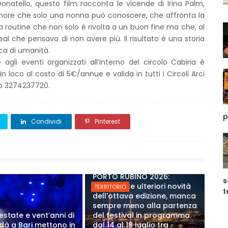
Donatello, questo film racconta le vicende di Irina Palm,
more che solo una nonna può conoscere, che affronta la
a routine che non solo è rivolta a un buon fine ma che, al
 che pensava di non avere più. Il risultato è una storia
a di umanità.
agli eventi organizzati all’interno del circolo Cabiria è
 in loco al costo di 5€/annue e valida in tutti i Circoli Arci
ero 3274237720.
p
Condividi
Pinterest
PORTO RUBINO 2026:
s
Annunciate ulteriori novità
TERRITORIO
t
dell'ottava edizione, manca
sempre meno alla partenza
estate e vent’anni di
del festival in programma
Modà a Bari mettono in
dal 14 al 18 luglio tra