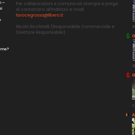
i –
Per collaborazioni e comunicati stampa si prega
si
di contattarci all’indirizzo e-
mail:
lavocegrossa@libero.it
o
Nicola Ricchitelli
(Responsabile Commerciale e
9
Direttore
Responsabile).
G
nome?
1
G
1
A