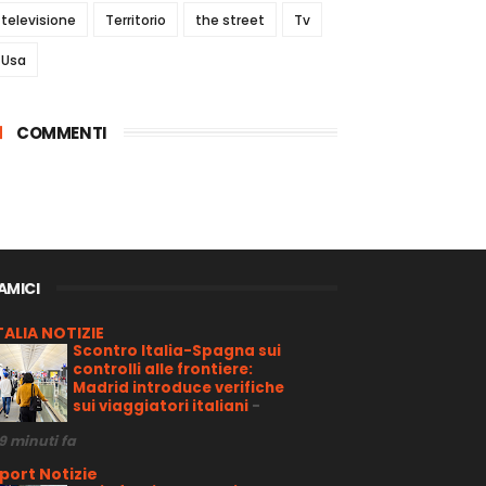
televisione
Territorio
the street
Tv
Usa
COMMENTI
 AMICI
TALIA NOTIZIE
Scontro Italia-Spagna sui
controlli alle frontiere:
Madrid introduce verifiche
sui viaggiatori italiani
-
9 minuti fa
port Notizie