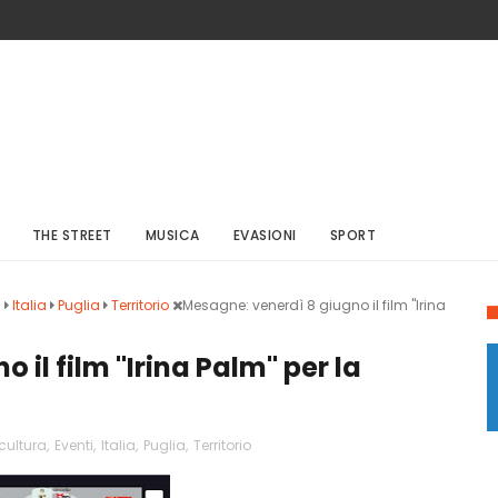
THE STREET
MUSICA
EVASIONI
SPORT
i
Italia
Puglia
Territorio
Mesagne: venerdì 8 giugno il film "Irina
 il film "Irina Palm" per la
cultura
,
Eventi
,
Italia
,
Puglia
,
Territorio