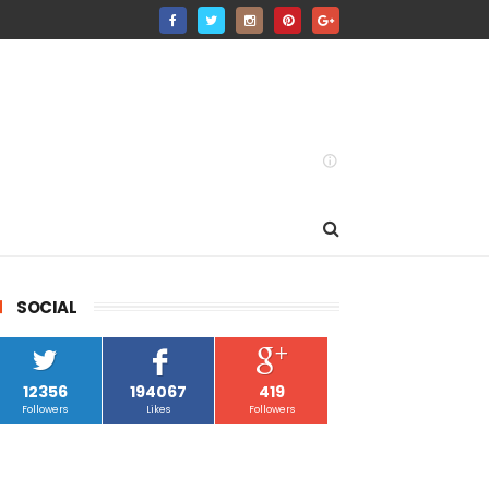
SOCIAL
12356
194067
419
Followers
Likes
Followers