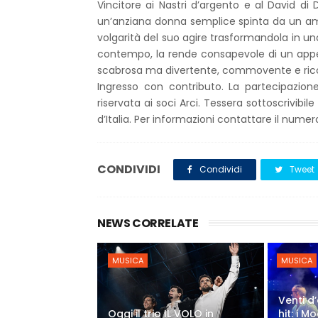
Vincitore ai Nastri d’argento e al David di 
un’anziana donna semplice spinta da un a
volgarità del suo agire trasformandola in un
contempo, la rende consapevole di un appeal
scabrosa ma divertente, commovente e ricc
Ingresso con contributo. La partecipazione 
riservata ai soci Arci. Tessera sottoscrivibile
d’Italia. Per informazioni contattare il num
CONDIVIDI
Condividi
Tweet
NEWS CORRELATE
MUSICA
MUSICA
Venti d’
Oggi il trio IL VOLO in
hit: i 