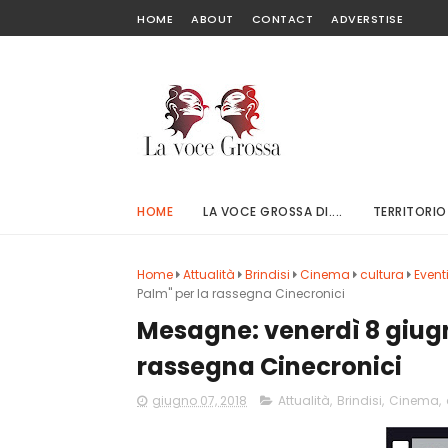
HOME
ABOUT
CONTACT
ADVERSTISE
HOME
LA VOCE GROSSA DI....
TERRITORIO
Home
Attualità
Brindisi
Cinema
cultura
Event
Palm" per la rassegna Cinecronici
Mesagne: venerdì 8 giugno
rassegna Cinecronici
giugno 07, 2018
Attualità
,
Brindisi
,
Cinema
,