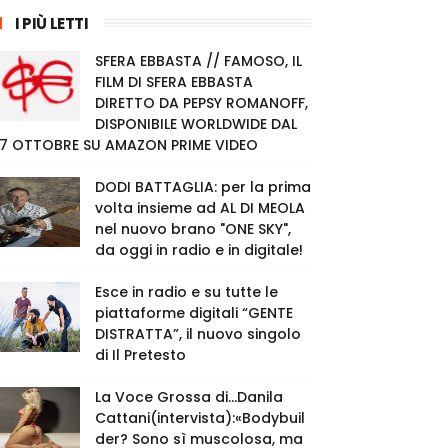
I PIÙ LETTI
SFERA EBBASTA // FAMOSO, IL
FILM DI SFERA EBBASTA
DIRETTO DA PEPSY ROMANOFF,
DISPONIBILE WORLDWIDE DAL
7 OTTOBRE SU AMAZON PRIME VIDEO
DODI BATTAGLIA: per la prima
volta insieme ad AL DI MEOLA
nel nuovo brano "ONE SKY",
da oggi in radio e in digitale!
Esce in radio e su tutte le
piattaforme digitali “GENTE
DISTRATTA”, il nuovo singolo
di Il Pretesto
La Voce Grossa di…Danila
Cattani(intervista):«Bodybuil
der? Sono sì muscolosa, ma