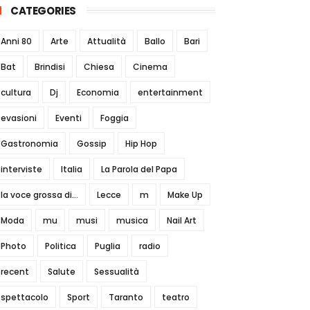
CATEGORIES
Anni 80
Arte
Attualità
Ballo
Bari
Bat
Brindisi
Chiesa
Cinema
cultura
Dj
Economia
entertainment
evasioni
Eventi
Foggia
Gastronomia
Gossip
Hip Hop
interviste
Italia
La Parola del Papa
la voce grossa di...
Lecce
m
Make Up
Moda
mu
musi
musica
Nail Art
Photo
Politica
Puglia
radio
recent
Salute
Sessualità
spettacolo
Sport
Taranto
teatro