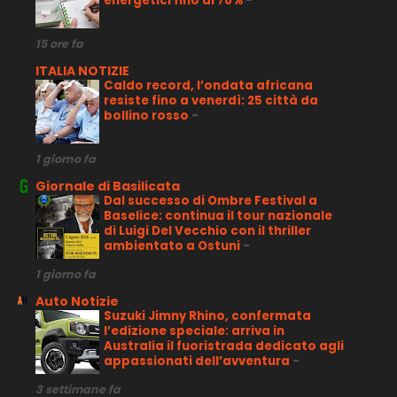
energetici fino al 70%
-
15 ore fa
ITALIA NOTIZIE
Caldo record, l’ondata africana
resiste fino a venerdì: 25 città da
bollino rosso
-
1 giorno fa
Giornale di Basilicata
Dal successo di Ombre Festival a
Baselice: continua il tour nazionale
di Luigi Del Vecchio con il thriller
ambientato a Ostuni
-
1 giorno fa
Auto Notizie
Suzuki Jimny Rhino, confermata
l’edizione speciale: arriva in
Australia il fuoristrada dedicato agli
appassionati dell’avventura
-
3 settimane fa