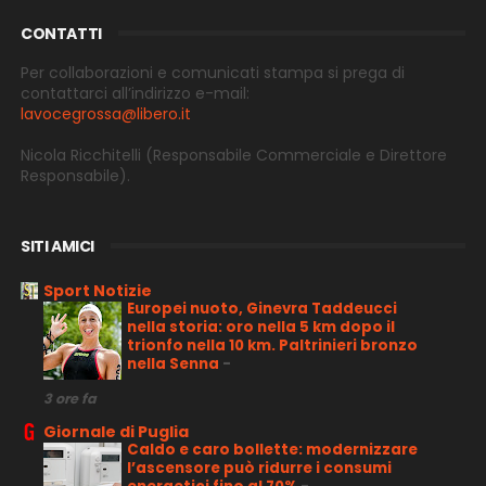
CONTATTI
Per collaborazioni e comunicati stampa si prega di
contattarci all’indirizzo e-
mail:
lavocegrossa@libero.it
Nicola Ricchitelli
(Responsabile Commerciale e Direttore
Responsabile).
SITI AMICI
Sport Notizie
Europei nuoto, Ginevra Taddeucci
nella storia: oro nella 5 km dopo il
trionfo nella 10 km. Paltrinieri bronzo
nella Senna
-
3 ore fa
Giornale di Puglia
Caldo e caro bollette: modernizzare
l’ascensore può ridurre i consumi