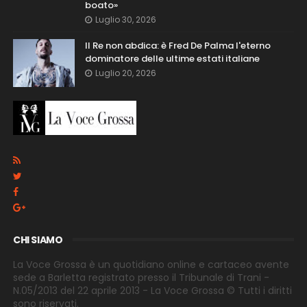
boato»
Luglio 30, 2026
Il Re non abdica: è Fred De Palma l'eterno
dominatore delle ultime estati italiane
Luglio 20, 2026
CHI SIAMO
La Voce Grossa è un quotidiano online e cartaceo avente
sede a Barletta registrato presso il Tribunale di Trani -
N.05/2013 del 22 aprile 2013 - La Voce Grossa © Tutti i diritti
sono riservati.