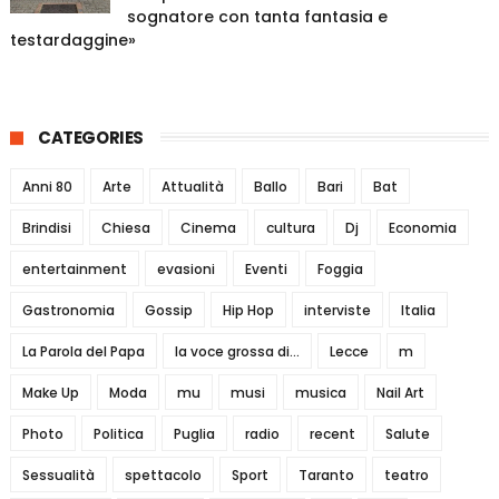
sognatore con tanta fantasia e
testardaggine»
CATEGORIES
Anni 80
Arte
Attualità
Ballo
Bari
Bat
Brindisi
Chiesa
Cinema
cultura
Dj
Economia
entertainment
evasioni
Eventi
Foggia
Gastronomia
Gossip
Hip Hop
interviste
Italia
La Parola del Papa
la voce grossa di...
Lecce
m
Make Up
Moda
mu
musi
musica
Nail Art
Photo
Politica
Puglia
radio
recent
Salute
Sessualità
spettacolo
Sport
Taranto
teatro