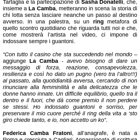
Tartaglia e la partecipazione di
Sasha Donatelli
, che,
insieme a
La Camba
, metteranno in scena la storia di
chi lotta senza lasciare neanche un passo al destino
avverso. In una palestra, su un
ring
metafora di
quello scontro quotidiano che riguarda tutti noi e che,
come mostrerà l’artista nel video, ci impone di
indossare sempre i guantoni.
“Con tutto il casino che sta succedendo nel mondo
–
aggiunge
La Camba
-
avevo bisogno di dare un
messaggio di forza, reazione, consapevolezza,
resilienza e così ho dato un pugno (vero tra l’altro!!!)
al passato, alla quotidianità avversa, cercando di non
rinunciare alla femminilità e alla delicatezza che le
donne hanno innate. Un difficile equilibrio, quello tra il
dentro e il fuori, che dà come premio il non perdere
se stessi. Ho indossato guantoni e sorriso, per
preservare il mio cuore perché il ring della vita a ‘sto
giro chiede tanto, e io, non accetto un ko”.
Federica Camba Fratoni
, all’anagrafe, è nata a
Roma e cresciuta a Cagliari. Appassionata di scrittura