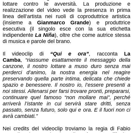
lottare contro le avversità. La produzione e
realizzazione del video vede la presenza in prima
linea dell’artista nei ruoli di coproduttrice artistica
(insieme a
Gianmarco Grande
) e produttrice
esecutiva (il singolo esce con la sua etichetta
indipendente
La Niña
), oltre che come autrice stessa
di musica e parole del brano.
Il videoclip di
“Qui e ora”
, racconta
La
Camba
,
“riassume esattamente il messaggio della
canzone, il nostro lottare a muso duro senza mai
perderci d’animo, la nostra energia nel reagire
preservando quella parte intima, delicata che chiede
spazio e benessere. Il nostro io, l’essere presenti a
noi stessi. Allenarsi per farsi trovare pronti, prepararsi,
continuare quel famoso “non mollare mai”, perché
arriverà l’istante in cui servirà stare dritti, senza
passato, senza futuro, solo qui e ora. E il fuori non ci
avrà cambiati.”
Nei credits del videoclip troviamo la regia di Fabio