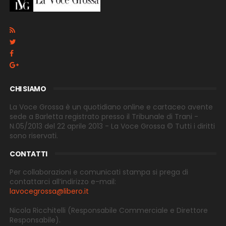
CHI SIAMO
La Voce Grossa è un quotidiano online e cartaceo avente
sede a Barletta registrato presso il Tribunale di Trani -
N.05/2013 del 22 aprile 2013 - La Voce Grossa © Tutti i diritti
sono riservati.
CONTATTI
Per collaborazioni e comunicati stampa si prega di
contattarci all’indirizzo e-
mail:
lavocegrossa@libero.it
Nicola Ricchitelli
(Responsabile Commerciale e Direttore
Responsabile).