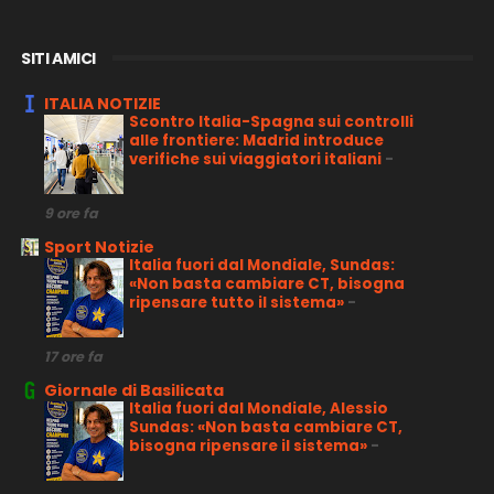
SITI AMICI
ITALIA NOTIZIE
Scontro Italia-Spagna sui controlli
alle frontiere: Madrid introduce
verifiche sui viaggiatori italiani
-
9 ore fa
Sport Notizie
Italia fuori dal Mondiale, Sundas:
«Non basta cambiare CT, bisogna
ripensare tutto il sistema»
-
17 ore fa
Giornale di Basilicata
Italia fuori dal Mondiale, Alessio
Sundas: «Non basta cambiare CT,
bisogna ripensare il sistema»
-