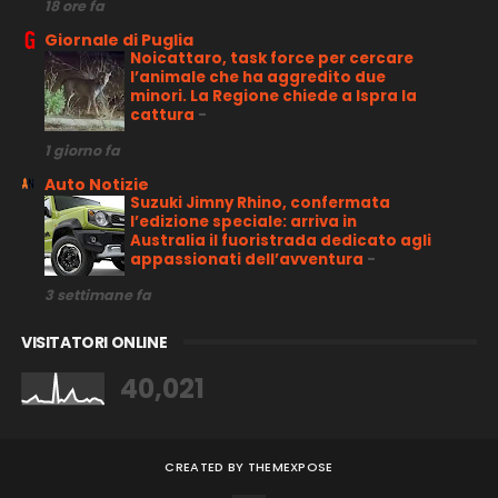
18 ore fa
Giornale di Puglia
Noicattaro, task force per cercare
l’animale che ha aggredito due
minori. La Regione chiede a Ispra la
cattura
-
1 giorno fa
Auto Notizie
Suzuki Jimny Rhino, confermata
l’edizione speciale: arriva in
Australia il fuoristrada dedicato agli
appassionati dell’avventura
-
3 settimane fa
VISITATORI ONLINE
40,021
CREATED BY
THEMEXPOSE