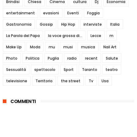
Brindisi
Chiesa
Cinema
cultura
Dj
Economia
entertainment
evasioni
Eventi
Foggia
Gastronomia
Gossip
Hip Hop
interviste
Italia
La Parola del Papa
la voce grossa di...
Lecce
m
Make Up
Moda
mu
musi
musica
Nail Art
Photo
Politica
Puglia
radio
recent
Salute
Sessualità
spettacolo
Sport
Taranto
teatro
televisione
Territorio
the street
Tv
Usa
COMMENTI