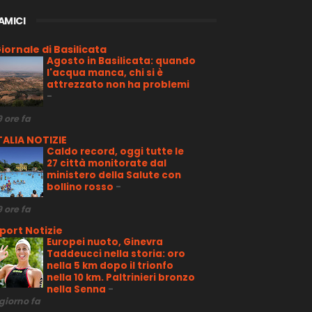
 AMICI
iornale di Basilicata
Agosto in Basilicata: quando
l'acqua manca, chi si è
attrezzato non ha problemi
-
9 ore fa
TALIA NOTIZIE
Caldo record, oggi tutte le
27 città monitorate dal
ministero della Salute con
bollino rosso
-
9 ore fa
port Notizie
Europei nuoto, Ginevra
Taddeucci nella storia: oro
nella 5 km dopo il trionfo
nella 10 km. Paltrinieri bronzo
nella Senna
-
 giorno fa