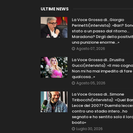
ULTIME NEWS
La Voce Grossa di…Giorgio
Perinetti(intervista): «Bari? Son
stato a un passo dal ritorno...
Maradona? Dirgli della positivi
una punizione enorme…»
Agosto 07, 2026
La Voce Grossa di…Drusilla
Gucci(intervista): «Il mio cog
Non mi ha mai impedito di fare
qualcosa…»
Agosto 05, 2026
La Voce Grossa di…Simone
Tiribocchi(intervista): «Quel Bar
Lecce del 2007? Duemila lecce
contro uno stadio intero...ho
segnato e ho sentito solo il lor
boato»
Luglio 30, 2026