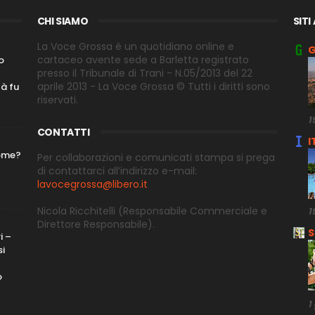
CHI SIAMO
SITI
La Voce Grossa è un quotidiano online e
G
cartaceo avente sede a Barletta registrato
o
presso il Tribunale di Trani - N.05/2013 del 22
aprile 2013 - La Voce Grossa © Tutti i diritti sono
tà fu
riservati.
1
CONTATTI
I
nome?
Per collaborazioni e comunicati stampa si prega
di contattarci all’indirizzo e-
mail:
lavocegrossa@libero.it
Nicola Ricchitelli
(Responsabile Commerciale e
1
Direttore
Responsabile).
S
i –
si
o
1