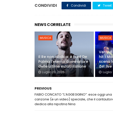
CONDIVIDI
Condividi
Tweet
NEWS CORRELATE
MUSICA
MUSICA
Venti d’
Il Re non abdica: è Fred De
hit: i 
Palma l'eterno dominatore
scena l
delle ultime estati italiane
del live
Luglio 20, 2026
Luglio 
PREVIOUS
FABIO CONCATO “L’AGGEGGINO”: esce oggi una
canzone (e un video) speciale, che il cantautor
dedica alla nipotina Nina