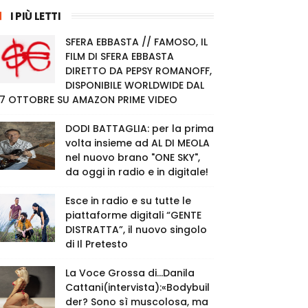
I PIÙ LETTI
SFERA EBBASTA // FAMOSO, IL
FILM DI SFERA EBBASTA
DIRETTO DA PEPSY ROMANOFF,
DISPONIBILE WORLDWIDE DAL
7 OTTOBRE SU AMAZON PRIME VIDEO
DODI BATTAGLIA: per la prima
volta insieme ad AL DI MEOLA
nel nuovo brano "ONE SKY",
da oggi in radio e in digitale!
Esce in radio e su tutte le
piattaforme digitali “GENTE
DISTRATTA”, il nuovo singolo
di Il Pretesto
La Voce Grossa di…Danila
Cattani(intervista):«Bodybuil
der? Sono sì muscolosa, ma