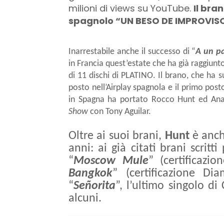
milioni di views su YouTube.
Il bra
spagnolo “UN BESO DE IMPROVISO
Inarrestabile anche il successo di “
A un p
in Francia quest’estate che ha già raggiunto
di 11 dischi di PLATINO. Il brano, che ha 
posto nell’Airplay spagnola e il primo post
in Spagna ha portato Rocco Hunt ed Ana 
Show
con Tony Aguilar.
Oltre ai suoi brani,
Hunt
è anch
anni: ai già citati brani scri
“
Moscow Mule
” (certificazi
Bangkok
” (certificazione D
“
Señorita
”, l’ultimo singolo di
alcuni.