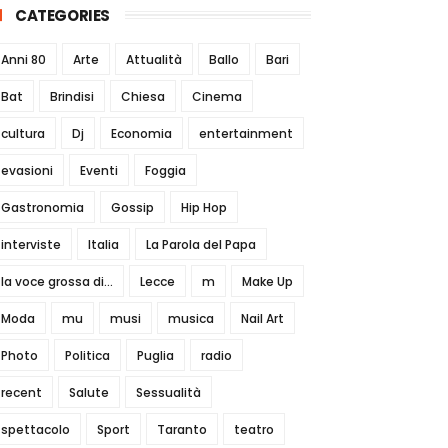
CATEGORIES
Anni 80
Arte
Attualità
Ballo
Bari
Bat
Brindisi
Chiesa
Cinema
cultura
Dj
Economia
entertainment
evasioni
Eventi
Foggia
Gastronomia
Gossip
Hip Hop
interviste
Italia
La Parola del Papa
la voce grossa di...
Lecce
m
Make Up
Moda
mu
musi
musica
Nail Art
Photo
Politica
Puglia
radio
recent
Salute
Sessualità
spettacolo
Sport
Taranto
teatro