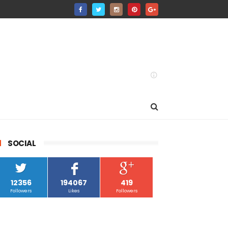
SOCIAL
12356
194067
419
Followers
Likes
Followers