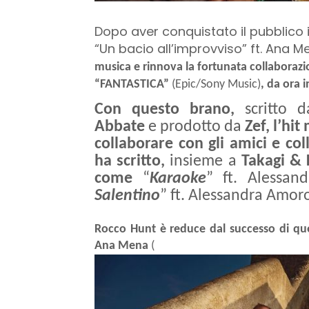
Dopo aver conquistato il pubblico i
“Un bacio all’improvviso” ft. Ana M
musica e rinnova la fortunata collabora
“FANTASTICA”
(Epic/Sony Music)
, da ora i
Con questo brano,
scritto d
Abbate
e prodotto da
Zef, l’hi
collaborare con gli amici e co
ha scritto,
insieme a
Takagi & 
come
“
Karaoke
” ft. Alessan
Salentino
” ft. Alessandra Amoro
Rocco Hunt è reduce dal successo di ques
Ana Mena
(