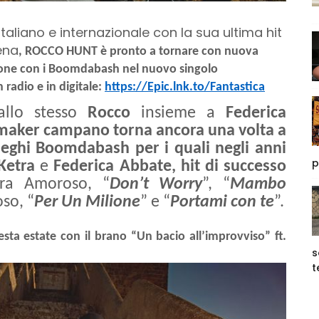
taliano e internazionale con la sua ultima hit
ena
, ROCCO HUNT è pronto a tornare con nuova
zione con i Boomdabash nel nuovo singolo
n radio e in digitale:
https://Epic.lnk.to/Fantastica
allo stesso
Rocco
insieme a
Federica
t maker campano torna ancora una volta a
lleghi Boomdabash per i quali negli anni
p
Ketra
e
Federica Abbate, hit di successo
dra Amoroso, “
Don’t Worry
”, “
Mambo
so, “
Per Un Milione
” e “
Portami con te
”.
ta estate con il brano “Un bacio all’improvviso” ft.
s
t