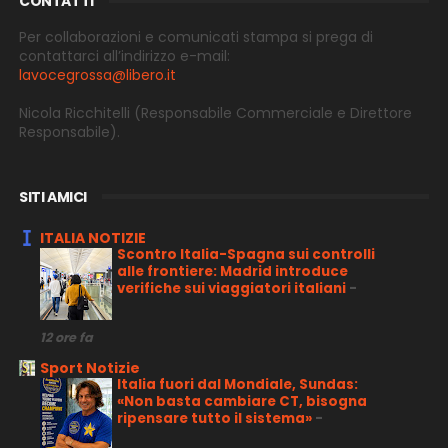
CONTATTI
Per collaborazioni e comunicati stampa si prega di
contattarci all’indirizzo e-
mail:
lavocegrossa@libero.it
Nicola Ricchitelli
(Responsabile Commerciale e Direttore
Responsabile).
SITI AMICI
ITALIA NOTIZIE
Scontro Italia-Spagna sui controlli
alle frontiere: Madrid introduce
verifiche sui viaggiatori italiani
-
12 ore fa
Sport Notizie
Italia fuori dal Mondiale, Sundas:
«Non basta cambiare CT, bisogna
ripensare tutto il sistema»
-