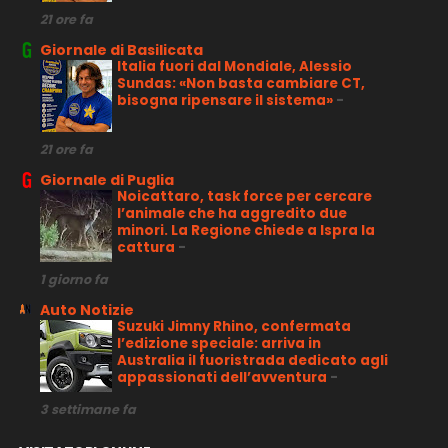
21 ore fa
Giornale di Basilicata
Italia fuori dal Mondiale, Alessio
Sundas: «Non basta cambiare CT,
bisogna ripensare il sistema»
-
21 ore fa
Giornale di Puglia
Noicattaro, task force per cercare
l’animale che ha aggredito due
minori. La Regione chiede a Ispra la
cattura
-
1 giorno fa
Auto Notizie
Suzuki Jimny Rhino, confermata
l’edizione speciale: arriva in
Australia il fuoristrada dedicato agli
appassionati dell’avventura
-
3 settimane fa