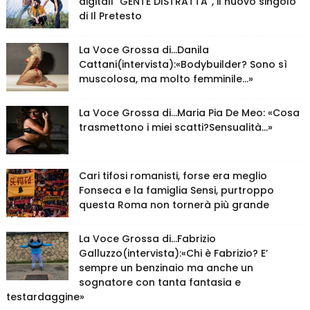
digitali “GENTE DISTRATTA”, il nuovo singolo
di Il Pretesto
La Voce Grossa di…Danila
Cattani(intervista):«Bodybuilder? Sono sì
muscolosa, ma molto femminile…»
La Voce Grossa di…Maria Pia De Meo: «Cosa
trasmettono i miei scatti?Sensualità…»
Cari tifosi romanisti, forse era meglio
Fonseca e la famiglia Sensi, purtroppo
questa Roma non tornerà più grande
La Voce Grossa di…Fabrizio
Galluzzo(intervista):«Chi è Fabrizio? E’
sempre un benzinaio ma anche un
sognatore con tanta fantasia e
testardaggine»