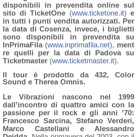
disponibili in prevendita online sul
sito di TicketOne
(
www.ticketone.it
)
e
in tutti i punti vendita autorizzati. Per
la data di Cosenza, invece, i biglietti
sono disponibili in prevendita su
InPrimaFila
(
www.inprimafila.net
),
ment
re quelli per la data di Padova su
Ticketmaster
(
www.ticketmaster.it
).
Il tour è prodotto da 432, Color
Sound e Therea Omnis.
Le Vibrazioni nascono nel 1999
dall’incontro di quattro amici con la
passione per il rock e gli anni ’70:
Francesco Sarcina, Stefano Verderi,
Marco Castellani e Alessandro
Deidda.
Nella primavera del 2003, con il