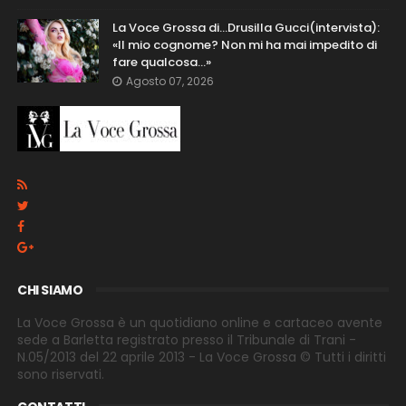
La Voce Grossa di…Drusilla Gucci(intervista):
«Il mio cognome? Non mi ha mai impedito di
fare qualcosa…»
Agosto 07, 2026
CHI SIAMO
La Voce Grossa è un quotidiano online e cartaceo avente
sede a Barletta registrato presso il Tribunale di Trani -
N.05/2013 del 22 aprile 2013 - La Voce Grossa © Tutti i diritti
sono riservati.