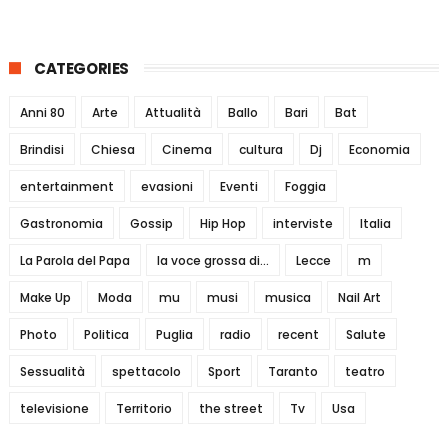
CATEGORIES
Anni 80
Arte
Attualità
Ballo
Bari
Bat
Brindisi
Chiesa
Cinema
cultura
Dj
Economia
entertainment
evasioni
Eventi
Foggia
Gastronomia
Gossip
Hip Hop
interviste
Italia
La Parola del Papa
la voce grossa di...
Lecce
m
Make Up
Moda
mu
musi
musica
Nail Art
Photo
Politica
Puglia
radio
recent
Salute
Sessualità
spettacolo
Sport
Taranto
teatro
televisione
Territorio
the street
Tv
Usa