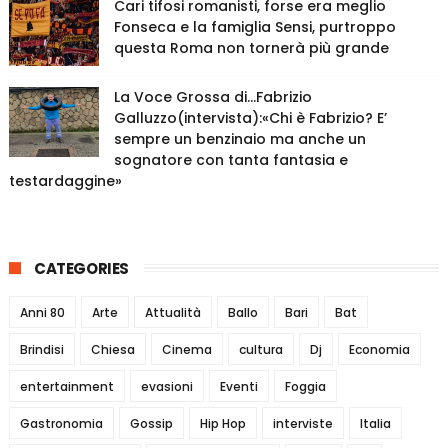
Cari tifosi romanisti, forse era meglio
Fonseca e la famiglia Sensi, purtroppo
questa Roma non tornerà più grande
La Voce Grossa di…Fabrizio
Galluzzo(intervista):«Chi è Fabrizio? E’
sempre un benzinaio ma anche un
sognatore con tanta fantasia e
testardaggine»
CATEGORIES
Anni 80
Arte
Attualità
Ballo
Bari
Bat
Brindisi
Chiesa
Cinema
cultura
Dj
Economia
entertainment
evasioni
Eventi
Foggia
Gastronomia
Gossip
Hip Hop
interviste
Italia