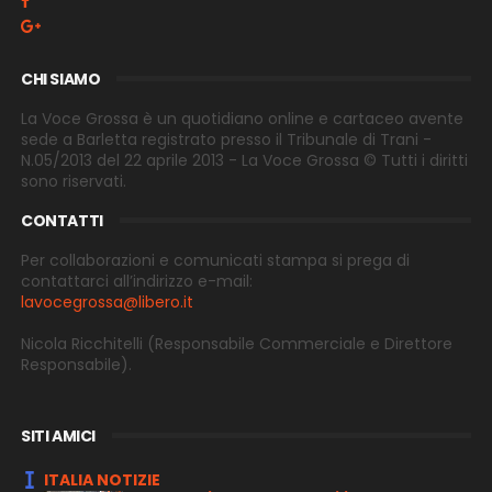
CHI SIAMO
La Voce Grossa è un quotidiano online e cartaceo avente
sede a Barletta registrato presso il Tribunale di Trani -
N.05/2013 del 22 aprile 2013 - La Voce Grossa © Tutti i diritti
sono riservati.
CONTATTI
Per collaborazioni e comunicati stampa si prega di
contattarci all’indirizzo e-
mail:
lavocegrossa@libero.it
Nicola Ricchitelli
(Responsabile Commerciale e Direttore
Responsabile).
SITI AMICI
ITALIA NOTIZIE