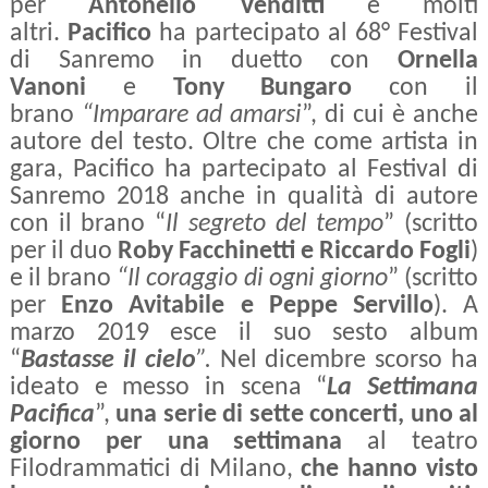
per
Antonello Venditti
e molti
altri.
Pacifico
ha partecipato al 68° Festival
di Sanremo in duetto con
Ornella
Vanoni
e
Tony Bungaro
con il
brano
“Imparare ad amarsi
”, di cui è anche
autore del testo. Oltre che come artista in
gara, Pacifico ha partecipato al Festival di
Sanremo 2018 anche in qualità di autore
con il brano “
Il segreto del tempo
” (scritto
per il duo
Roby Facchinetti
e
Riccardo Fogli
)
e il brano
“Il coraggio di ogni giorno
” (scritto
per
Enzo Avitabile
e
Peppe Servillo
). A
marzo 2019 esce il suo sesto album
“
Bastasse il cielo
”.
Nel dicembre scorso ha
ideato e messo in scena “
La Settimana
Pacifica
”,
una serie di sette concerti, uno al
giorno per una settimana
al teatro
Filodrammatici di Milano,
che hanno visto