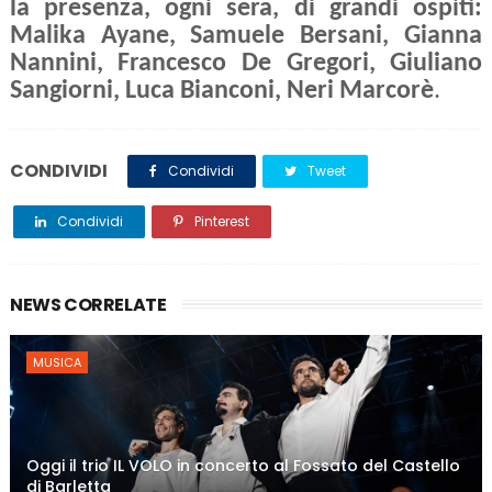
la presenza, ogni sera, di grandi ospiti:
Malika Ayane, Samuele Bersani, Gianna
Nannini, Francesco De Gregori, Giuliano
Sangiorni, Luca Bianconi, Neri Marcorè
.
CONDIVIDI
Condividi
Tweet
Condividi
Pinterest
NEWS CORRELATE
MUSICA
Oggi il trio IL VOLO in concerto al Fossato del Castello
di Barletta