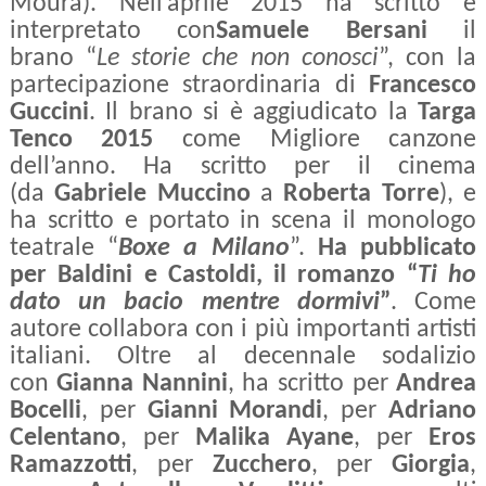
Moura). Nell’aprile 2015 ha scritto e
interpretato con
Samuele Bersani
il
brano “
Le storie che non conosci
”, con la
partecipazione straordinaria di
Francesco
Guccini
. Il brano si è aggiudicato la
Targa
Tenco 2015
come Migliore canzone
dell’anno. Ha scritto per il cinema
(da
Gabriele Muccino
a
Roberta Torre
), e
ha scritto e portato in scena il monologo
teatrale “
Boxe a Milano
”.
Ha pubblicato
per Baldini e Castoldi, il romanzo “
Ti ho
dato un bacio mentre dormivi
”
. Come
autore collabora con i più importanti artisti
italiani. Oltre al decennale sodalizio
con
Gianna Nannini
, ha scritto per
Andrea
Bocelli
, per
Gianni Morandi
, per
Adriano
Celentano
, per
Malika Ayane
, per
Eros
Ramazzotti
, per
Zucchero
, per
Giorgia
,