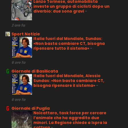
Lanzo Torinese, automobilista
investe un gruppo di ciclisti dopo un
diverbio: due sono gravi
-
2 ore fa
Sport Notizie
Italia fuori dal Mondiale, Sundas:
«Non basta cambiare CT, bisogna
ripensare tutto il sistema»
-
6 ore fa
Giornale di Basilicata
Italia fuori dal Mondiale, Alessio
Sundas: «Non basta cambiare CT,
bisogna ripensare il sistema»
-
6 ore fa
Giornale di Puglia
Noicattaro, task force per cercare
l’animale che ha aggredito due
minori. La Regione chiede a Ispra la
cattura
-