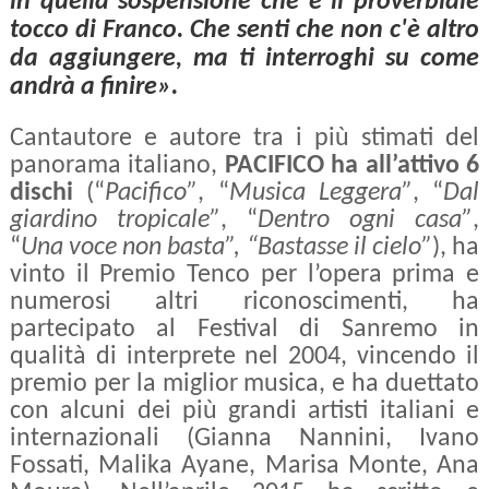
in quella sospensione che è il proverbiale
tocco di Franco. Che senti che non c'è altro
da aggiungere, ma ti interroghi su come
andrà a finire».
Cantautore e autore tra i più stimati del
panorama italiano,
PACIFICO ha all’attivo 6
dischi
(“
Pacifico”
, “
Musica Leggera”
, “
Dal
giardino tropicale”
, “
Dentro ogni casa”
,
“
Una voce non basta”, “Bastasse il cielo”
), ha
vinto il Premio Tenco per l’opera prima e
numerosi altri riconoscimenti, ha
partecipato al Festival di Sanremo in
qualità di interprete nel 2004, vincendo il
premio per la miglior musica, e ha duettato
con alcuni dei più grandi artisti italiani e
internazionali (Gianna Nannini, Ivano
Fossati, Malika Ayane, Marisa Monte, Ana