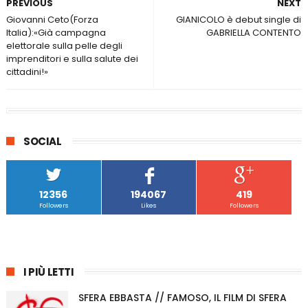
PREVIOUS
NEXT
Giovanni Ceto(Forza
GIANICOLO è debut single di
Italia):«Già campagna
GABRIELLA CONTENTO
elettorale sulla pelle degli
imprenditori e sulla salute dei
cittadini!»
SOCIAL
12356
194067
419
Followers
Likes
Followers
I PIÙ LETTI
SFERA EBBASTA // FAMOSO, IL FILM DI SFERA