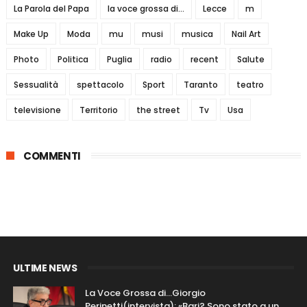
La Parola del Papa
la voce grossa di...
Lecce
m
Make Up
Moda
mu
musi
musica
Nail Art
Photo
Politica
Puglia
radio
recent
Salute
Sessualità
spettacolo
Sport
Taranto
teatro
televisione
Territorio
the street
Tv
Usa
COMMENTI
ULTIME NEWS
La Voce Grossa di…Giorgio
Perinetti(intervista): «Bari? Sono stato a un